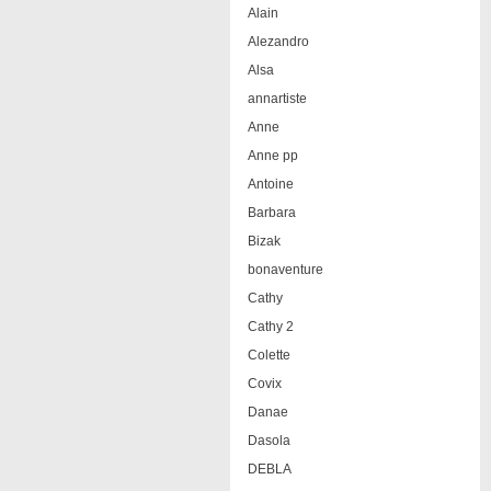
Alain
Alezandro
Alsa
annartiste
Anne
Anne pp
Antoine
Barbara
Bizak
bonaventure
Cathy
Cathy 2
Colette
Covix
Danae
Dasola
DEBLA