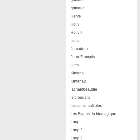
grimaud
grimaud
Herve
Holly
Holly II
isola
Jamadrou
Jean-François
jipes
Kintana
Kintana2
lachambeaudie
le croquant
les coins multiples
Les Etapes du triomagique
Loop
Loop 2
Loop 2