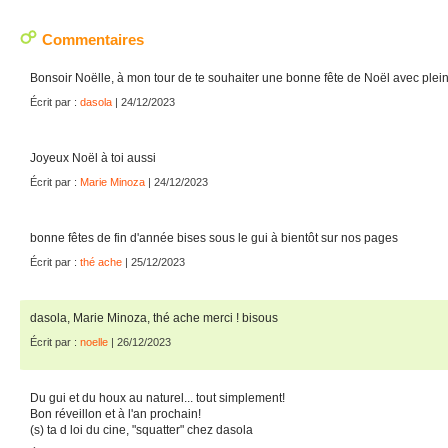
Commentaires
Bonsoir Noëlle, à mon tour de te souhaiter une bonne fête de Noël avec plei
Écrit par :
dasola
| 24/12/2023
Joyeux Noël à toi aussi
Écrit par :
Marie Minoza
| 24/12/2023
bonne fêtes de fin d'année bises sous le gui à bientôt sur nos pages
Écrit par :
thé ache
| 25/12/2023
dasola, Marie Minoza, thé ache merci ! bisous
Écrit par :
noelle
| 26/12/2023
Du gui et du houx au naturel... tout simplement!
Bon réveillon et à l'an prochain!
(s) ta d loi du cine, "squatter" chez dasola