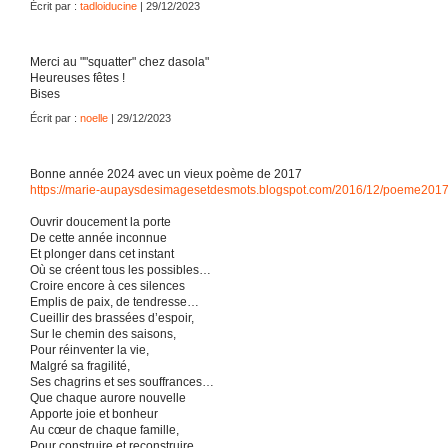
Écrit par :
tadloiducine
| 29/12/2023
Merci au ""squatter" chez dasola"
Heureuses fêtes !
Bises
Écrit par :
noelle
| 29/12/2023
Bonne année 2024 avec un vieux poème de 2017
https://marie-aupaysdesimagesetdesmots.blogspot.com/2016/12/poeme2017
Ouvrir doucement la porte
De cette année inconnue
Et plonger dans cet instant
Où se créent tous les possibles…
Croire encore à ces silences
Emplis de paix, de tendresse…
Cueillir des brassées d’espoir,
Sur le chemin des saisons,
Pour réinventer la vie,
Malgré sa fragilité,
Ses chagrins et ses souffrances…
Que chaque aurore nouvelle
Apporte joie et bonheur
Au cœur de chaque famille,
Pour construire et reconstruire