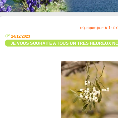
« Quelques jours à l'île D'
24/12/2023
JE VOUS SOUHAITE A TOUS UN TRES HEUREUX N