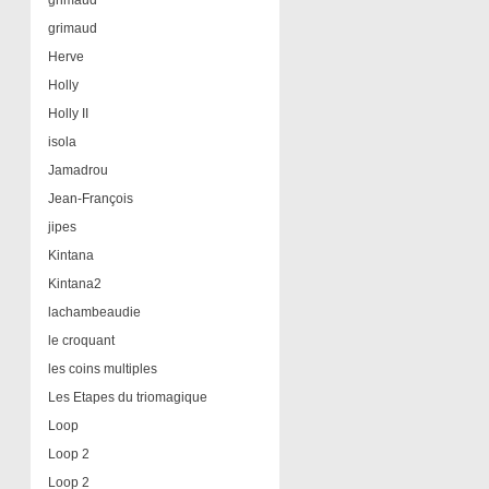
grimaud
grimaud
Herve
Holly
Holly II
isola
Jamadrou
Jean-François
jipes
Kintana
Kintana2
lachambeaudie
le croquant
les coins multiples
Les Etapes du triomagique
Loop
Loop 2
Loop 2