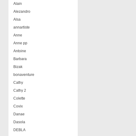
Alain
Alezandro
Alsa
annartiste
Anne
Anne pp
Antoine
Barbara
Bizak
bonaventure
Cathy
Cathy 2
Colette
Covix
Danae
Dasola
DEBLA