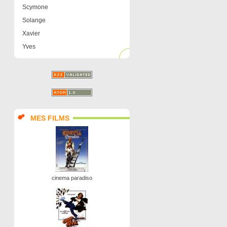
Scymone
Solange
Xavier
Yves
MES FILMS
cinema paradiso