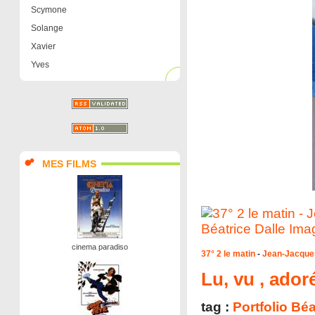
Scymone
Solange
Xavier
Yves
MES FILMS
cinema paradiso
37° 2 le matin
-
Jean-Jacque
Lu, vu , adoré.
tag :
Portfolio Béa