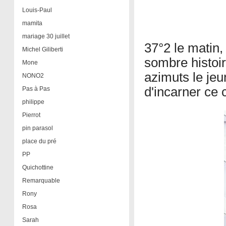
Louis-Paul
mamita
mariage 30 juillet
37°2 le matin,
Michel Giliberti
sombre histoir
Mone
azimuts le jeu
NONO2
d'incarner ce c
Pas à Pas
philippe
Pierrot
pin parasol
place du pré
PP
Quichottine
Remarquable
Rony
Rosa
Sarah