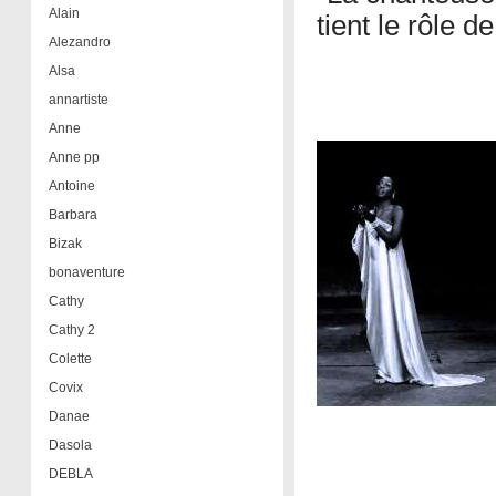
Alain
tient le rôle 
Alezandro
Alsa
annartiste
Anne
Anne pp
Antoine
Barbara
Bizak
bonaventure
Cathy
Cathy 2
Colette
Covix
Danae
Dasola
DEBLA