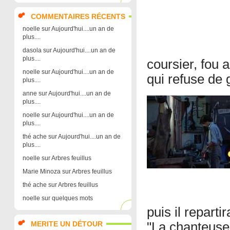
COMMENTAIRES RÉCENTS
noelle
sur
Aujourd'hui....un an de
plus....
dasola
sur
Aujourd'hui....un an de
plus....
coursier, fou 
noelle
sur
Aujourd'hui....un an de
qui refuse de 
plus....
anne
sur
Aujourd'hui....un an de
plus....
noelle
sur
Aujourd'hui....un an de
plus....
thé ache
sur
Aujourd'hui....un an de
plus....
noelle
sur
Arbres feuillus
Marie Minoza
sur
Arbres feuillus
thé ache
sur
Arbres feuillus
noelle
sur
quelques mots
puis il reparti
MERITE UN DÉTOUR
"La chanteuse