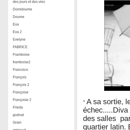
des jours et des vies
Domidoume
Doume
Eva
Eva 2
Evelyne
FABRICE
Framboise
framboise2
Francisco
François
François 2
Françoise
A sa sortie, 
Françoise 2
"
Frieda
échec.....Diva 
godnat
des salles pa
Grain
quartier latin. 