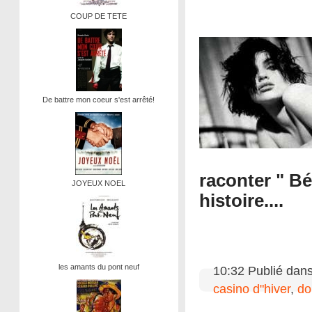
COUP DE TETE
De battre mon coeur s'est arrêté!
raconter " Bé
JOYEUX NOEL
histoire....
les amants du pont neuf
10:32 Publié dan
casino d"hiver
,
do