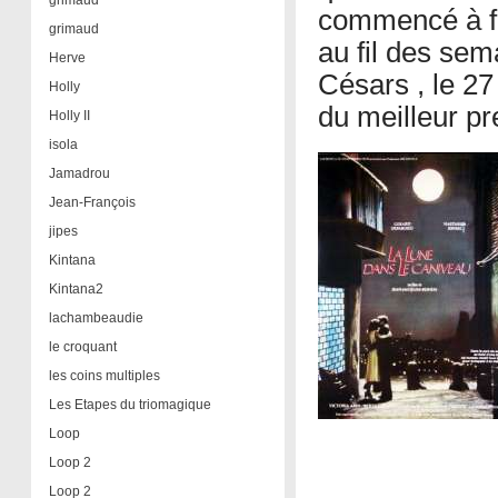
grimaud
commencé à fon
grimaud
au fil des se
Herve
Césars , le 27
Holly
du meilleur pr
Holly II
isola
Jamadrou
Jean-François
jipes
Kintana
Kintana2
lachambeaudie
le croquant
les coins multiples
Les Etapes du triomagique
Loop
Loop 2
Loop 2