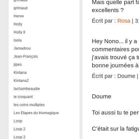
grimaud
Mais quelle part f
grimaud
excellents ?
Herve
Écrit par :
Rosa
| 3
Holly
Holly II
Hey Nono... il y 
isola
commentaires pour
Jamadrou
j'avais trouvé ça t
Jean-François
bonne journées à t
jipes
Kintana
Écrit par : Doume 
Kintana2
lachambeaudie
Doume
le croquant
les coins multiples
Toi aussi tu te pe
Les Etapes du triomagique
Loop
C'était sur la fat
Loop 2
Loop 2