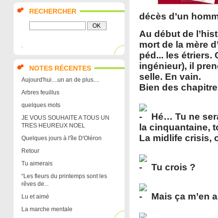
RECHERCHER
décès d’un homme q
Au début de l’his
mort de la mère d
péd... les étriers
ingénieur), il pre
NOTES RÉCENTES
selle. En vain.
Aujourd'hui....un an de plus....
Bien des chapitre
Arbres feuillus
quelques mots
Hé… Tu ne serai
JE VOUS SOUHAITE A TOUS UN
TRES HEUREUX NOEL
la cinquantaine, t
La midlife crisis
Quelques jours à l'île D'Oléron
Retour
Tu aimerais
Tu crois ?
“Les fleurs du printemps sont les
rêves de...
Mais ça m’en a 
Lu et aimé
La marche mentale