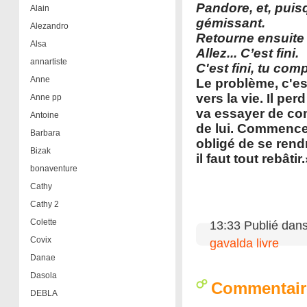
Pandore, et, puisq
Alain
gémissant.
Alezandro
Retourne ensuite v
Alsa
Allez... C’est fini.
annartiste
C'est fini, tu co
Anne
Le problème, c'est
vers la vie. Il pe
Anne pp
va essayer de com
Antoine
de lui. Commence a
Barbara
obligé de se rendre
Bizak
il faut tout rebâtir
bonaventure
Cathy
Cathy 2
Colette
13:33 Publié dan
Covix
gavalda livre
Danae
Dasola
Commentair
DEBLA