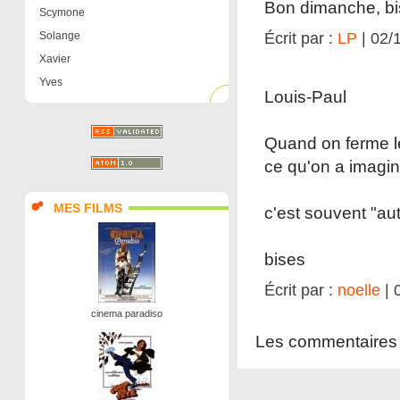
Bon dimanche, bi
Scymone
Solange
Écrit par :
LP
| 02/
Xavier
Yves
Louis-Paul
Quand on ferme le 
ce qu'on a imagin
MES FILMS
c'est souvent "au
bises
Écrit par :
noelle
| 
cinema paradiso
Les commentaires 