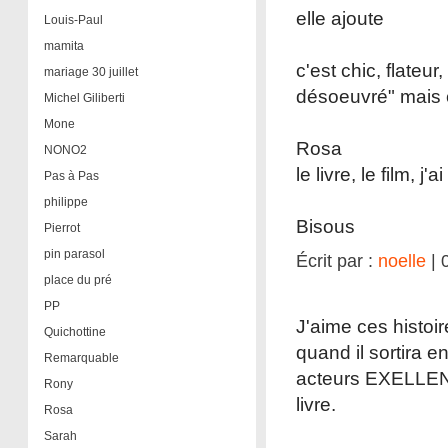
elle ajoute
Louis-Paul
mamita
c'est chic, flateu
mariage 30 juillet
désoeuvré" mais çà
Michel Giliberti
Mone
Rosa
NONO2
le livre, le film, 
Pas à Pas
philippe
Bisous
Pierrot
pin parasol
Écrit par :
noelle
| 
place du pré
PP
J'aime ces histoir
Quichottine
quand il sortira e
Remarquable
acteurs EXELLENTS
Rony
livre.
Rosa
Sarah