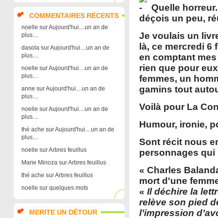
Quelle horreur.
COMMENTAIRES RÉCENTS
déçois un peu, réu
noelle
sur
Aujourd'hui....un an de
Je voulais un livr
plus....
là, ce mercredi 6 
dasola
sur
Aujourd'hui....un an de
plus....
en comptant mes a
rien que pour eux,
noelle
sur
Aujourd'hui....un an de
plus....
femmes, un homme q
gamins tout autou
anne
sur
Aujourd'hui....un an de
plus....
Voilà pour La Con
noelle
sur
Aujourd'hui....un an de
plus....
Humour, ironie, p
thé ache
sur
Aujourd'hui....un an de
plus....
Sont récit nous em
noelle
sur
Arbres feuillus
personnages qui
Marie Minoza
sur
Arbres feuillus
« Charles Balanda
thé ache
sur
Arbres feuillus
mort d'une femme 
noelle
sur
quelques mots
«
Il déchire la let
relève son pied de
l’impression d’av
MERITE UN DÉTOUR