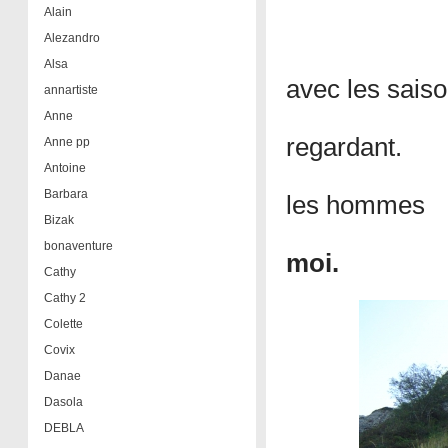
Alain
Alezandro
Alsa
avec les sais
annartiste
Anne
regardant.
Anne pp
Antoine
Barbara
les hommes
Bizak
bonaventure
moi.
Cathy
Cathy 2
Colette
Covix
Danae
Dasola
DEBLA