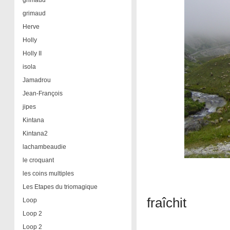
grimaud
grimaud
Herve
Holly
Holly II
isola
Jamadrou
Jean-François
jipes
Kintana
Kintana2
lachambeaudie
le croquant
les coins multiples
Les Etapes du triomagique
fraîchit
Loop
Loop 2
Loop 2