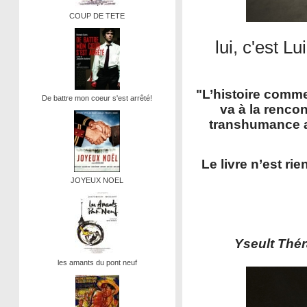
COUP DE TETE
lui, c'est L
"L’histoire comme
De battre mon coeur s'est arrêté!
va à la renco
transhumance a
Le livre n’est ri
JOYEUX NOEL
Yseult Thér
les amants du pont neuf