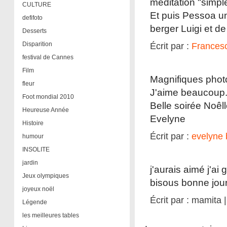
méditation "simp
CULTURE
Et puis Pessoa un
defifoto
berger Luigi et d
Desserts
Disparition
Écrit par :
Frances
festival de Cannes
Film
Magnifiques photo
fleur
J'aime beaucoup
Foot mondial 2010
Belle soirée Noêll
Heureuse Année
Evelyne
Histoire
Écrit par :
evelyne 
humour
INSOLITE
jardin
j'aurais aimé j'a
Jeux olympiques
bisous bonne jou
joyeux noël
Écrit par : mamita 
Légende
les meilleures tables