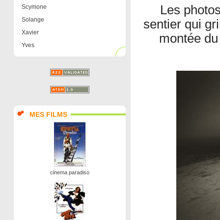
Les photos
Scymone
Solange
sentier qui gr
Xavier
montée du 
Yves
MES FILMS
cinema paradiso