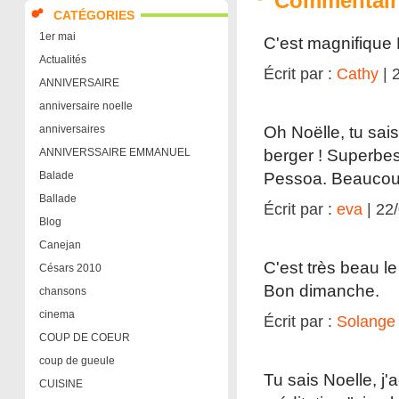
Commentair
CATÉGORIES
1er mai
C'est magnifique 
Actualités
Écrit par :
Cathy
| 
ANNIVERSAIRE
anniversaire noelle
anniversaires
Oh Noëlle, tu sai
ANNIVERSSAIRE EMMANUEL
berger ! Superbes
Balade
Pessoa. Beaucoup
Ballade
Écrit par :
eva
| 22
Blog
Canejan
C'est très beau le
Césars 2010
Bon dimanche.
chansons
cinema
Écrit par :
Solange
COUP DE COEUR
coup de gueule
Tu sais Noelle, j'
CUISINE